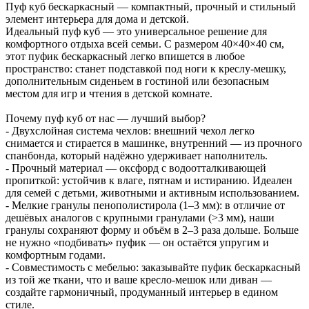
Пуф куб бескаркасный — компактный, прочный и стильный
элемент интерьера для дома и детской.
Идеальный пуф куб — это универсальное решение для
комфортного отдыха всей семьи. С размером 40×40×40 см,
этот пуфик бескаркасный легко впишется в любое
пространство: станет подставкой под ноги к креслу-мешку,
дополнительным сиденьем в гостиной или безопасным
местом для игр и чтения в детской комнате.
Почему пуф куб от нас — лучший выбор?
- Двухслойная система чехлов: внешний чехол легко
снимается и стирается в машинке, внутренний — из прочного
спанбонда, который надёжно удерживает наполнитель.
- Прочный материал — оксфорд с водоотталкивающей
пропиткой: устойчив к влаге, пятнам и истиранию. Идеален
для семей с детьми, животными и активным использованием.
- Мелкие гранулы пенополистирола (1–3 мм): в отличие от
дешёвых аналогов с крупными гранулами (>3 мм), наши
гранулы сохраняют форму и объём в 2–3 раза дольше. Больше
не нужно «подбивать» пуфик — он остаётся упругим и
комфортным годами.
- Совместимость с мебелью: заказывайте пуфик бескаркасный
из той же ткани, что и ваше кресло-мешок или диван —
создайте гармоничный, продуманный интерьер в едином
стиле.