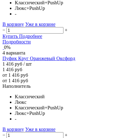
Классический+PushUp
Люкс+PushUp
-
В корзину
Уже в корзине
−
+
Купить
Подробнее
Подробности
0%
4 варианта
Пуфик Круг Оранжевый Оксфорд
1 416 руб
/ шт
1 416 руб
от 1 416 руб
от 1 416 руб
Наполнитель
Классический
Люкс
Классический+PushUp
Люкс+PushUp
-
В корзину
Уже в корзине
−
+