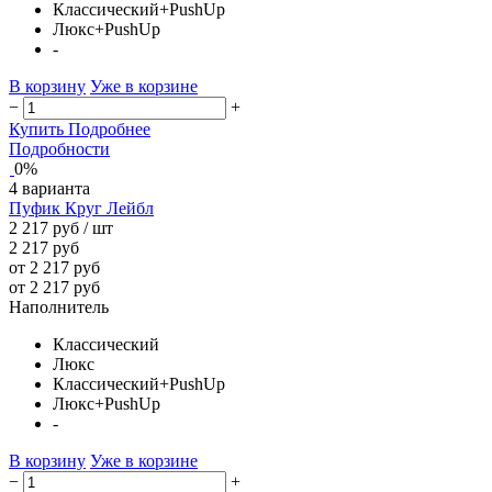
Классический+PushUp
Люкс+PushUp
-
В корзину
Уже в корзине
−
+
Купить
Подробнее
Подробности
0%
4 варианта
Пуфик Круг Лейбл
2 217 руб
/ шт
2 217 руб
от 2 217 руб
от 2 217 руб
Наполнитель
Классический
Люкс
Классический+PushUp
Люкс+PushUp
-
В корзину
Уже в корзине
−
+