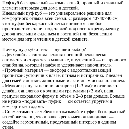
Пуф куб бескаркасный — компактный, прочный и стильный
элемент интерьера для дома и детской.
Идеальный пуф куб — это универсальное решение для
комфортного отдыха всей семьи. С размером 40×40×40 см,
этот пуфик бескаркасный легко впишется в любое
пространство: станет подставкой под ноги к креслу-мешку,
дополнительным сиденьем в гостиной или безопасным
местом для игр и чтения в детской комнате.
Почему пуф куб от нас — лучший выбор?
- Двухслойная система чехлов: внешний чехол легко
снимается и стирается в машинке, внутренний — из прочного
спанбонда, который надёжно удерживает наполнитель.
- Прочный материал — оксфорд с водоотталкивающей
пропиткой: устойчив к влаге, пятнам и истиранию. Идеален
для семей с детьми, животными и активным использованием.
- Мелкие гранулы пенополистирола (1–3 мм): в отличие от
дешёвых аналогов с крупными гранулами (>3 мм), наши
гранулы сохраняют форму и объём в 2–3 раза дольше. Больше
не нужно «подбивать» пуфик — он остаётся упругим и
комфортным годами.
- Совместимость с мебелью: заказывайте пуфик бескаркасный
из той же ткани, что и ваше кресло-мешок или диван —
создайте гармоничный, продуманный интерьер в едином
стиле.