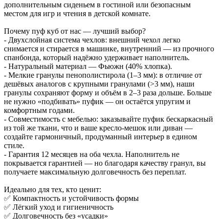
дополнительным сиденьем в гостиной или безопасным
местом для игр и чтения в детской комнате.
Почему пуф куб от нас — лучший выбор?
- Двухслойная система чехлов: внешний чехол легко
снимается и стирается в машинке, внутренний — из прочного
спанбонда, который надёжно удерживает наполнитель.
- Натуральный материал — Фьюжн (40% хлопка).
- Мелкие гранулы пенополистирола (1–3 мм): в отличие от
дешёвых аналогов с крупными гранулами (>3 мм), наши
гранулы сохраняют форму и объём в 2–3 раза дольше. Больше
не нужно «подбивать» пуфик — он остаётся упругим и
комфортным годами.
- Совместимость с мебелью: заказывайте пуфик бескаркасный
из той же ткани, что и ваше кресло-мешок или диван —
создайте гармоничный, продуманный интерьер в едином
стиле.
- Гарантия 12 месяцев на оба чехла. Наполнитель не
покрывается гарантией — но благодаря качеству гранул, вы
получаете максимальную долговечность без переплат.
Идеально для тех, кто ценит:
✅ Компактность и устойчивость формы
✅ Лёгкий уход и гигиеничность
✅ Долговечность без «усадки»