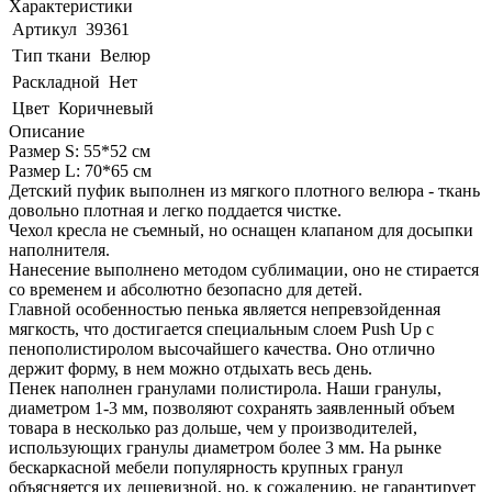
Характеристики
Артикул
39361
Тип ткани
Велюр
Раскладной
Нет
Цвет
Коричневый
Описание
Размер S: 55*52 см
Размер L: 70*65 см
Детский пуфик выполнен из мягкого плотного велюра - ткань
довольно плотная и легко поддается чистке.
Чехол кресла не съемный, но оснащен клапаном для досыпки
наполнителя.
Нанесение выполнено методом сублимации, оно не стирается
со временем и абсолютно безопасно для детей.
Главной особенностью пенька является непревзойденная
мягкость, что достигается специальным слоем Push Up с
пенополистиролом высочайшего качества. Оно отлично
держит форму, в нем можно отдыхать весь день.
Пенек наполнен гранулами полистирола. Наши гранулы,
диаметром 1-3 мм, позволяют сохранять заявленный объем
товара в несколько раз дольше, чем у производителей,
использующих гранулы диаметром более 3 мм. На рынке
бескаркасной мебели популярность крупных гранул
объясняется их дешевизной, но, к сожалению, не гарантирует