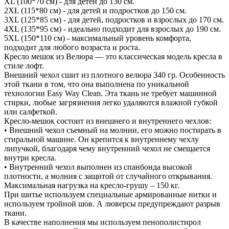
XL (100*70 см) - для детей до 130 см.
2XL (115*80 см) - для детей и подростков до 150 см.
3XL (125*85 см) - для детей, подростков и взрослых до 170 см.
4XL (135*95 см) - идеально подходит для взрослых до 190 см.
5XL (150*110 см) - максимальный уровень комфорта,
подходит для любого возраста и роста.
Кресло мешок из Велюра — это классическая модель кресла в
стиле лофт.
Внешний чехол сшит из плотного велюра 340 гр. Особенность
этой ткани в том, что она выполнена по уникальной
технологии Easy Way Clean. Эта ткань не требует машинной
стирки, любые загрязнения легко удаляются влажной губкой
или салфеткой.
Кресло-мешок состоит из внешнего и внутреннего чехлов:
• Внешний чехол съемный на молнии, его можно постирать в
стиральной машине. Он крепится к внутреннему чехлу
липучкой, благодаря чему внутренний чехол не смещается
внутри кресла.
• Внутренний чехол выполнен из спанбонда высокой
плотности, а молния с защитой от случайного открывания.
Максимальная нагрузка на кресло-грушу – 150 кг.
При шитье используем специальные армированные нитки и
используем тройной шов. А люверсы предупреждают разрыв
ткани.
В качестве наполнения мы используем пенополистирол