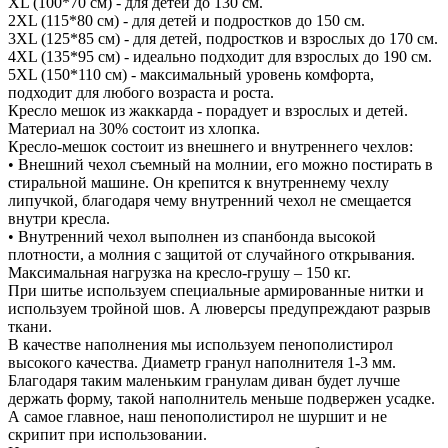
XL (100*70 см) - для детей до 130 см.
2XL (115*80 см) - для детей и подростков до 150 см.
3XL (125*85 см) - для детей, подростков и взрослых до 170 см.
4XL (135*95 см) - идеально подходит для взрослых до 190 см.
5XL (150*110 см) - максимальный уровень комфорта,
подходит для любого возраста и роста.
Кресло мешок из жаккарда - порадует и взрослых и детей.
Материал на 30% состоит из хлопка.
Кресло-мешок состоит из внешнего и внутреннего чехлов:
• Внешний чехол съемный на молнии, его можно постирать в
стиральной машине. Он крепится к внутреннему чехлу
липучкой, благодаря чему внутренний чехол не смещается
внутри кресла.
• Внутренний чехол выполнен из спанбонда высокой
плотности, а молния с защитой от случайного открывания.
Максимальная нагрузка на кресло-грушу – 150 кг.
При шитье используем специальные армированные нитки и
используем тройной шов. А люверсы предупреждают разрыв
ткани.
В качестве наполнения мы используем пенополистирол
высокого качества. Диаметр гранул наполнителя 1-3 мм.
Благодаря таким маленьким гранулам диван будет лучше
держать форму, такой наполнитель меньше подвержен усадке.
А самое главное, наш пенополистирол не шуршит и не
скрипит при использовании.