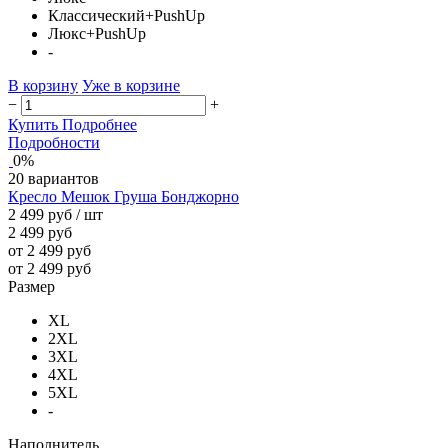
Классический+PushUp
Люкс+PushUp
-
В корзину
Уже в корзине
−
+
Купить
Подробнее
Подробности
0%
20 вариантов
Кресло Мешок Груша Бонджорно
2 499 руб
/ шт
2 499 руб
от 2 499 руб
от 2 499 руб
Размер
XL
2XL
3XL
4XL
5XL
-
Наполнитель