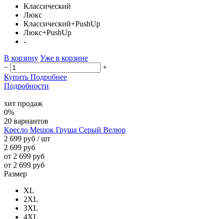
Классический
Люкс
Классический+PushUp
Люкс+PushUp
-
В корзину
Уже в корзине
−
+
Купить
Подробнее
Подробности
хит продаж
0%
20 вариантов
Кресло Мешок Груша Серый Велюр
2 699 руб
/ шт
2 699 руб
от 2 699 руб
от 2 699 руб
Размер
XL
2XL
3XL
4XL