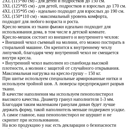
2XL (115*80 см) - для детей и подростков до 150 см.
3XL (125*85 см) - для детей, подростков и взрослых до 170 см.
4XL (135*95 см) - идеально подходит для взрослых до 190 см.
5XL (150*110 см) - максимальный уровень комфорта,
подходит для любого возраста и роста.
Кресло мешок из ткани фьюжн идеально подходит для
использования дома, в том числе в детской комнате.
Кресло-мешок состоит из внешнего и внутреннего чехлов:
• Внешний чехол съемный на молнии, его можно постирать в
стиральной машине. Он крепится к внутреннему чехлу
липучкой, благодаря чему внутренний чехол не смещается
внутри кресла.
• Внутренний чехол выполнен из спанбонда высокой
плотности, а молния с защитой от случайного открывания.
Максимальная нагрузка на кресло-грушу – 150 кг.
При шитье используем специальные армированные нитки и
используем тройной шов. А люверсы предупреждают разрыв
ткани.
В качестве наполнения мы используем пенополистирол
высокого качества. Диаметр гранул наполнителя 1-3 мм.
Благодаря таким маленьким гранулам диван будет лучше
держать форму, такой наполнитель меньше подвержен усадке.
А самое главное, наш пенополистирол не шуршит и не
скрипит при использовании.
На всю продукцию у нас есть декларации о безопасности