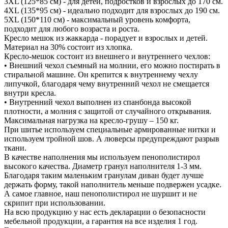
3XL (125*85 см) - для детей, подростков и взрослых до 170 см.
4XL (135*95 см) - идеально подходит для взрослых до 190 см.
5XL (150*110 см) - максимальный уровень комфорта,
подходит для любого возраста и роста.
Кресло мешок из жаккарда - порадует и взрослых и детей.
Материал на 30% состоит из хлопка.
Кресло-мешок состоит из внешнего и внутреннего чехлов:
• Внешний чехол съемный на молнии, его можно постирать в
стиральной машине. Он крепится к внутреннему чехлу
липучкой, благодаря чему внутренний чехол не смещается
внутри кресла.
• Внутренний чехол выполнен из спанбонда высокой
плотности, а молния с защитой от случайного открывания.
Максимальная нагрузка на кресло-грушу – 150 кг.
При шитье используем специальные армированные нитки и
используем тройной шов. А люверсы предупреждают разрыв
ткани.
В качестве наполнения мы используем пенополистирол
высокого качества. Диаметр гранул наполнителя 1-3 мм.
Благодаря таким маленьким гранулам диван будет лучше
держать форму, такой наполнитель меньше подвержен усадке.
А самое главное, наш пенополистирол не шуршит и не
скрипит при использовании.
На всю продукцию у нас есть декларации о безопасности
мебельной продукции, а гарантия на все изделия 1 год.