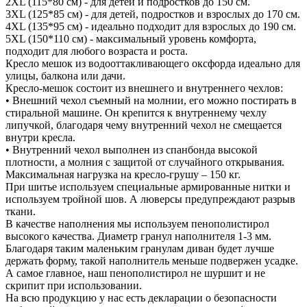
2XL (115*80 см) - для детей и подростков до 150 см.
3XL (125*85 см) - для детей, подростков и взрослых до 170 см.
4XL (135*95 см) - идеально подходит для взрослых до 190 см.
5XL (150*110 см) - максимальный уровень комфорта,
подходит для любого возраста и роста.
Кресло мешок из водооттакливающего оксфорда идеально для
улицы, балкона или дачи.
Кресло-мешок состоит из внешнего и внутреннего чехлов:
• Внешний чехол съемный на молнии, его можно постирать в
стиральной машине. Он крепится к внутреннему чехлу
липучкой, благодаря чему внутренний чехол не смещается
внутри кресла.
• Внутренний чехол выполнен из спанбонда высокой
плотности, а молния с защитой от случайного открывания.
Максимальная нагрузка на кресло-грушу – 150 кг.
При шитье используем специальные армированные нитки и
используем тройной шов. А люверсы предупреждают разрыв
ткани.
В качестве наполнения мы используем пенополистирол
высокого качества. Диаметр гранул наполнителя 1-3 мм.
Благодаря таким маленьким гранулам диван будет лучше
держать форму, такой наполнитель меньше подвержен усадке.
А самое главное, наш пенополистирол не шуршит и не
скрипит при использовании.
На всю продукцию у нас есть декларации о безопасности