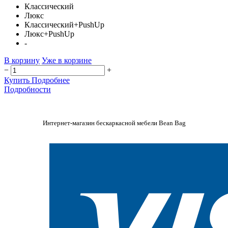
Классический
Люкс
Классический+PushUp
Люкс+PushUp
-
В корзину
Уже в корзине
−
+
Купить
Подробнее
Подробности
Интернет-магазин бескаркасной мебели Bean Bag