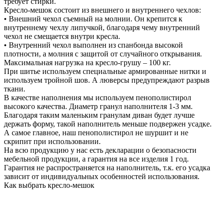
требует стирки.
Кресло-мешок состоит из внешнего и внутреннего чехлов:
• Внешний чехол съемный на молнии. Он крепится к
внутреннему чехлу липучкой, благодаря чему внутренний
чехол не смещается внутри кресла.
• Внутренний чехол выполнен из спанбонда высокой
плотности, а молния с защитой от случайного открывания.
Максимальная нагрузка на кресло-грушу – 100 кг.
При шитье используем специальные армированные нитки и
используем тройной шов. А люверсы предупреждают разрыв
ткани.
В качестве наполнения мы используем пенополистирол
высокого качества. Диаметр гранул наполнителя 1-3 мм.
Благодаря таким маленьким гранулам диван будет лучше
держать форму, такой наполнитель меньше подвержен усадке.
А самое главное, наш пенополистирол не шуршит и не
скрипит при использовании.
На всю продукцию у нас есть декларации о безопасности
мебельной продукции, а гарантия на все изделия 1 год.
Гарантия не распространяется на наполнитель, т.к. его усадка
зависит от индивидуальных особенностей использования.
Как выбрать кресло-мешок