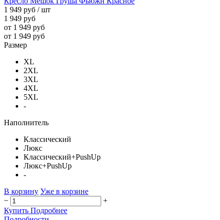
Кресло Мешок Груша Фьюжн Красное
1 949 руб
/ шт
1 949 руб
от 1 949 руб
от 1 949 руб
Размер
XL
2XL
3XL
4XL
5XL
-
Наполнитель
Классический
Люкс
Классический+PushUp
Люкс+PushUp
-
В корзину
Уже в корзине
−
+
Купить
Подробнее
Подробности