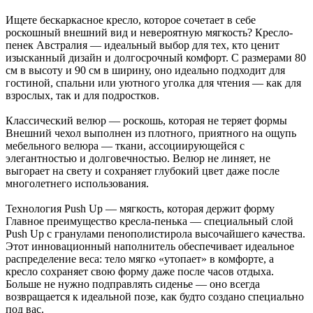
Ищете бескаркасное кресло, которое сочетает в себе
роскошный внешний вид и невероятную мягкость? Кресло-
пенек Австралия — идеальный выбор для тех, кто ценит
изысканный дизайн и долгосрочный комфорт. С размерами 80
см в высоту и 90 см в ширину, оно идеально подходит для
гостиной, спальни или уютного уголка для чтения — как для
взрослых, так и для подростков.
Классический велюр — роскошь, которая не теряет формы
Внешний чехол выполнен из плотного, приятного на ощупь
мебельного велюра — ткани, ассоциирующейся с
элегантностью и долговечностью. Велюр не линяет, не
выгорает на свету и сохраняет глубокий цвет даже после
многолетнего использования.
Технология Push Up — мягкость, которая держит форму
Главное преимущество кресла-пенька — специальный слой
Push Up с гранулами пенополистирола высочайшего качества.
Этот инновационный наполнитель обеспечивает идеальное
распределение веса: тело мягко «утопает» в комфорте, а
кресло сохраняет свою форму даже после часов отдыха.
Больше не нужно подправлять сиденье — оно всегда
возвращается к идеальной позе, как будто создано специально
под вас.