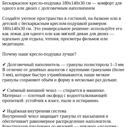
Бескаркасное кресло-подушка 180x140x30 см — комфорт для
одного или двоих с долговечным наполнением
Создайте уютное пространство в гостиной, на балконе или в
детской с бескаркасным креслом-подушкой размером
180x140x30 см. Это универсальное решение: используйте его
как лежак для одного или как мягкий диван для двоих —
идеально для отдыха, чтения, просмотра фильмов или
медитации.
Почему наше кресло-подушка лучше?
✔ Долговечный наполнитель — гранулы полистирола 1–3 мм
В отличие от дешёвых аналогов с крупными гранулами (более
3 мм), которые быстро утрамбовываются, наши мелкие
гранулы сохраняют объём и форму в несколько раз дольше.
✔ Съёмный внешний чехол — стирается в машинке.
Материал — плотный оксфорд с водоотталкивающей
пропиткой: устойчив к влаге, пыли и истиранию.
✔ Надёжная внутренняя система
Внутренний чехол защищает гранулы от высыпания и
обеспечивает равномерное распределение наполнителя.
Конструкция продумана до мелочей — никаких «подушек-