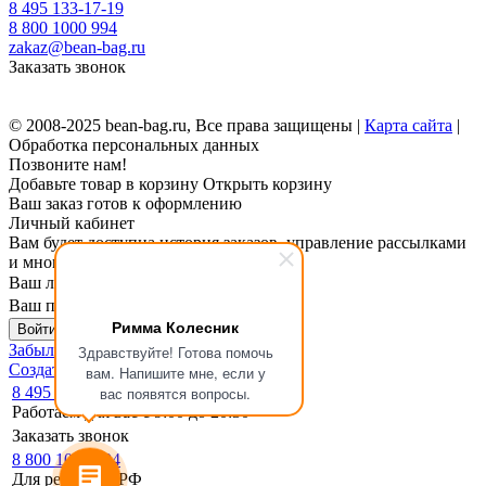
8 495 133-17-19
8 800 1000 994
zakaz@bean-bag.ru
Заказать звонок
© 2008-2025 bean-bag.ru, Все права защищены |
Карта сайта
|
Обработка персональных данных
Позвоните нам!
Добавьте товар в корзину
Открыть корзину
Ваш заказ готов к оформлению
Личный кабинет
Вам будет доступна история заказов, управление рассылками
и многое другое.
Ваш логин
Ваш пароль
Римма Колесник
Войти в личный кабинет
Забыли пароль?
Здравствуйте! Готова помочь
Создать личный кабинет
вам. Напишите мне, если у
8 495 133-17-19
вас появятся вопросы.
Работаем для вас с 9:00 до 20:30
Заказать звонок
8 800 1000 994
Для регионов РФ