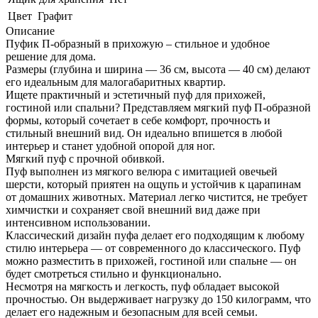
Цвет
Графит
Описание
Пуфик П-образный в прихожую – стильное и удобное
решение для дома.
Размеры (глубина и ширина — 36 см, высота — 40 см) делают
его идеальным для малогабаритных квартир.
Ищете практичный и эстетичный пуф для прихожей,
гостиной или спальни? Представляем мягкий пуф П-образной
формы, который сочетает в себе комфорт, прочность и
стильный внешний вид. Он идеально впишется в любой
интерьер и станет удобной опорой для ног.
Мягкий пуф с прочной обивкой.
Пуф выполнен из мягкого велюра с имитацией овечьей
шерсти, который приятен на ощупь и устойчив к царапинам
от домашних животных. Материал легко чистится, не требует
химчистки и сохраняет свой внешний вид даже при
интенсивном использовании.
Классический дизайн пуфа делает его подходящим к любому
стилю интерьера — от современного до классического. Пуф
можно разместить в прихожей, гостиной или спальне — он
будет смотреться стильно и функционально.
Несмотря на мягкость и легкость, пуф обладает высокой
прочностью. Он выдерживает нагрузку до 150 килограмм, что
делает его надежным и безопасным для всей семьи.