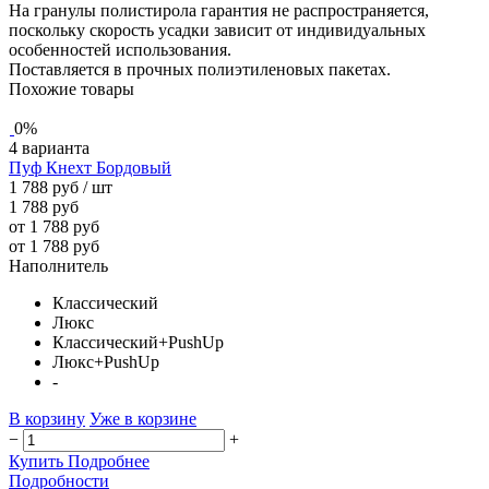
На гранулы полистирола гарантия не распространяется,
поскольку скорость усадки зависит от индивидуальных
особенностей использования.
Поставляется в прочных полиэтиленовых пакетах.
Похожие товары
0%
4 варианта
Пуф Кнехт Бордовый
1 788 руб
/ шт
1 788 руб
от 1 788 руб
от 1 788 руб
Наполнитель
Классический
Люкс
Классический+PushUp
Люкс+PushUp
-
В корзину
Уже в корзине
−
+
Купить
Подробнее
Подробности