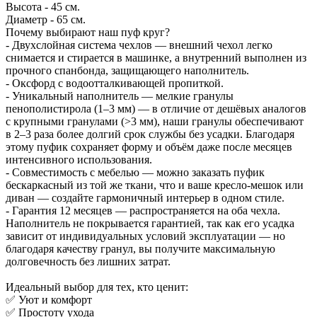
Высота - 45 см.
Диаметр - 65 см.
Почему выбирают наш пуф круг?
- Двухслойная система чехлов — внешний чехол легко
снимается и стирается в машинке, а внутренний выполнен из
прочного спанбонда, защищающего наполнитель.
- Оксфорд с водоотталкивающей пропиткой.
- Уникальный наполнитель — мелкие гранулы
пенополистирола (1–3 мм) — в отличие от дешёвых аналогов
с крупными гранулами (>3 мм), наши гранулы обеспечивают
в 2–3 раза более долгий срок службы без усадки. Благодаря
этому пуфик сохраняет форму и объём даже после месяцев
интенсивного использования.
- Совместимость с мебелью — можно заказать пуфик
бескаркасный из той же ткани, что и ваше кресло-мешок или
диван — создайте гармоничный интерьер в одном стиле.
- Гарантия 12 месяцев — распространяется на оба чехла.
Наполнитель не покрывается гарантией, так как его усадка
зависит от индивидуальных условий эксплуатации — но
благодаря качеству гранул, вы получите максимальную
долговечность без лишних затрат.
Идеальный выбор для тех, кто ценит:
✅ Уют и комфорт
✅ Простоту ухода