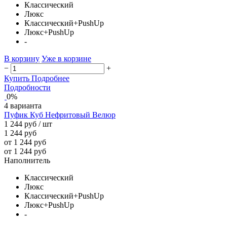
Классический
Люкс
Классический+PushUp
Люкс+PushUp
-
В корзину
Уже в корзине
−
+
Купить
Подробнее
Подробности
0%
4 варианта
Пуфик Куб Нефритовый Велюр
1 244 руб
/ шт
1 244 руб
от 1 244 руб
от 1 244 руб
Наполнитель
Классический
Люкс
Классический+PushUp
Люкс+PushUp
-