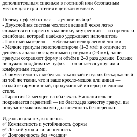
дополнительным сиденьем в гостиной или безопасным
местом для игр и чтения в детской комнате.
Почему пуф куб от нас — лучший выбор?
- Двухслойная система чехлов: внешний чехол легко
снимается и стирается в машинке, внутренний — из прочного
спанбонда, который надёжно удерживает наполнитель.
- Плотный материал — мебельный велюр легкой чистки.
- Мелкие гранулы пенополистирола (1–3 мм): в отличие от
дешёвых аналогов с крупными гранулами (>3 мм), наши
гранулы сохраняют форму и объём в 2–3 раза дольше. Больше
не нужно «подбивать» пуфик — он остаётся упругим и
комфортным годами.
- Совместимость с мебелью: заказывайте пуфик бескаркасный
из той же ткани, что и ваше кресло-мешок или диван —
создайте гармоничный, продуманный интерьер в едином
стиле.
- Гарантия 12 месяцев на оба чехла. Наполнитель не
покрывается гарантией — но благодаря качеству гранул, вы
получаете максимальную долговечность без переплат.
Идеально для тех, кто ценит:
✅ Компактность и устойчивость формы
✅ Лёгкий уход и гигиеничность
✅ Долговечность без «усадки»