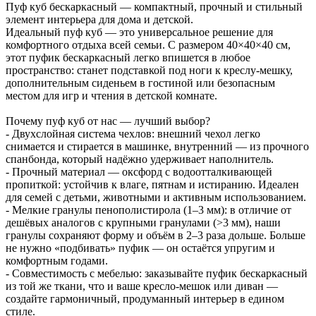
Пуф куб бескаркасный — компактный, прочный и стильный
элемент интерьера для дома и детской.
Идеальный пуф куб — это универсальное решение для
комфортного отдыха всей семьи. С размером 40×40×40 см,
этот пуфик бескаркасный легко впишется в любое
пространство: станет подставкой под ноги к креслу-мешку,
дополнительным сиденьем в гостиной или безопасным
местом для игр и чтения в детской комнате.
Почему пуф куб от нас — лучший выбор?
- Двухслойная система чехлов: внешний чехол легко
снимается и стирается в машинке, внутренний — из прочного
спанбонда, который надёжно удерживает наполнитель.
- Прочный материал — оксфорд с водоотталкивающей
пропиткой: устойчив к влаге, пятнам и истиранию. Идеален
для семей с детьми, животными и активным использованием.
- Мелкие гранулы пенополистирола (1–3 мм): в отличие от
дешёвых аналогов с крупными гранулами (>3 мм), наши
гранулы сохраняют форму и объём в 2–3 раза дольше. Больше
не нужно «подбивать» пуфик — он остаётся упругим и
комфортным годами.
- Совместимость с мебелью: заказывайте пуфик бескаркасный
из той же ткани, что и ваше кресло-мешок или диван —
создайте гармоничный, продуманный интерьер в едином
стиле.