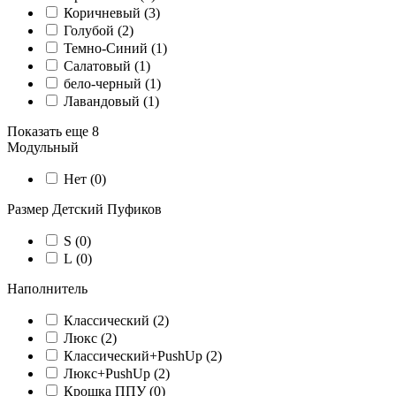
Коричневый (
3
)
Голубой (
2
)
Темно-Синий (
1
)
Салатовый (
1
)
бело-черный (
1
)
Лавандовый (
1
)
Показать еще 8
Модульный
Нет (
0
)
Размер Детский Пуфиков
S (
0
)
L (
0
)
Наполнитель
Классический (
2
)
Люкс (
2
)
Классический+PushUp (
2
)
Люкс+PushUp (
2
)
Крошка ППУ (
0
)