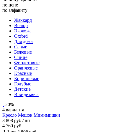
по цене
по алфавиту
Жаккард
велюр
экокожа
oxford
для дома
серые
бежевые
синие
фиолетовые
оранжевые
красные
коричневые
голубые
Детские
В виде мяча
-20%
4 варианта
Кресло Мешок Мимимишки
3 808 руб
/ шт
4 760 руб
1-1 шт
3 808 руб