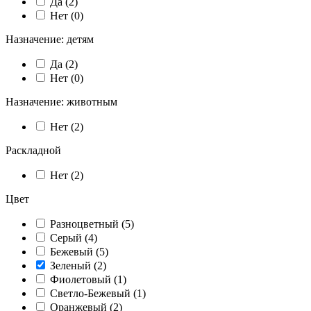
Да (
2
)
Нет (
0
)
Назначение: детям
Да (
2
)
Нет (
0
)
Назначение: животным
Нет (
2
)
Раскладной
Нет (
2
)
Цвет
Разноцветный (
5
)
Серый (
4
)
Бежевый (
5
)
Зеленый (
2
)
Фиолетовый (
1
)
Светло-Бежевый (
1
)
Оранжевый (
2
)