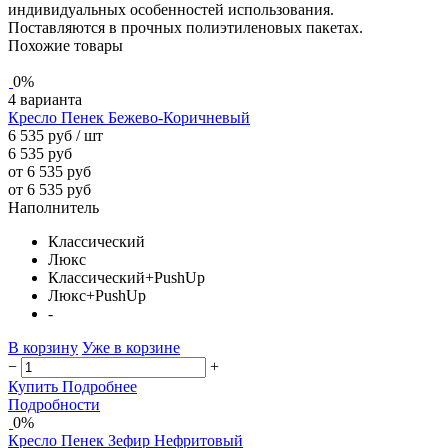
индивидуальных особенностей использования.
Поставляются в прочных полиэтиленовых пакетах.
Похожие товары
0%
4 варианта
Кресло Пенек Бежево-Коричневый
6 535 руб
/ шт
6 535 руб
от 6 535 руб
от 6 535 руб
Наполнитель
Классический
Люкс
Классический+PushUp
Люкс+PushUp
-
В корзину
Уже в корзине
−
+
Купить
Подробнее
Подробности
0%
Кресло Пенек Зефир Нефритовый