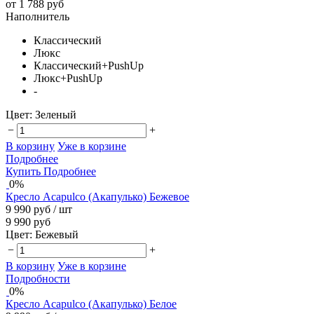
от 1 788 руб
Наполнитель
Классический
Люкс
Классический+PushUp
Люкс+PushUp
-
Цвет:
Зеленый
−
+
В корзину
Уже в корзине
Подробнее
Купить
Подробнее
0%
Кресло Acapulco (Акапулько) Бежевое
9 990 руб
/ шт
9 990 руб
Цвет:
Бежевый
−
+
В корзину
Уже в корзине
Подробности
0%
Кресло Acapulco (Акапулько) Белое