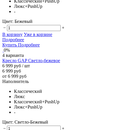
Классический+PushUp
Люкс+PushUp
-
Цвет:
Бежевый
−
+
В корзину
Уже в корзине
Подробнее
Купить
Подробнее
0%
4 варианта
Кресло GAP Светло-бежевое
6 999 руб
/ шт
6 999 руб
от 6 999 руб
Наполнитель
Классический
Люкс
Классический+PushUp
Люкс+PushUp
-
Цвет:
Светло-Бежевый
−
+