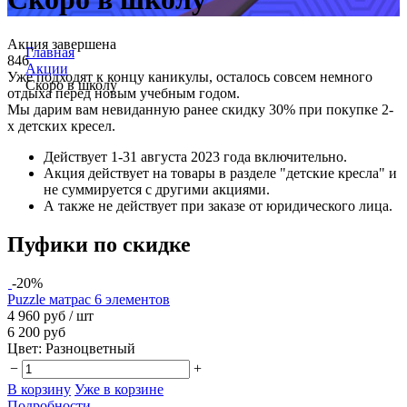
Акция завершена
Главная
846
Акции
Уже подходят к концу каникулы, осталось совсем немного
Скоро в школу
отдыха перед новым учебным годом.
Мы дарим вам невиданную ранее скидку 30% при покупке 2-
х детских кресел.
Действует 1-31 августа 2023 года включительно.
Акция действует на товары в разделе "детские кресла" и
не суммируется с другими акциями.
А также не действует при заказе от юридического лица.
Пуфики по скидке
-20%
Puzzle матрас 6 элементов
4 960 руб
/ шт
6 200 руб
Цвет:
Разноцветный
−
+
В корзину
Уже в корзине
Подробности