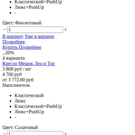
Классический+PushUp
Люкс+PushUp
-
Цвет:
Фиолетовый
−
+
В корзину
Уже в корзине
Подробнее
Купить
Подробнее
-20%
4 варианта
Кресло Мешок Лео и Тиг
3 808 руб
/ шт
4 760 руб
от 3 772.80 руб
Наполнитель
Классический
Люкс
Классический+PushUp
Люкс+PushUp
-
Цвет:
Салатовый
−
+