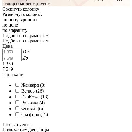
велюр и многие другие
Свернуть колонку
Развернуть колонку
по популярности
по цене
по алфавиту
Подбор по параметрам
Подбор по параметрам
Цена
От
До
1 359
7 549
Тип ткани
Жаккард (
8
)
Велюр (
26
)
ЭкоКожа (
13
)
Рогожка (
4
)
Фьюжн (
6
)
Оксфорд (
15
)
Показать еще 1
Назначение: для улицы