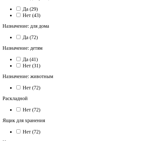
Да (
29
)
Нет (
43
)
Назначение: для дома
Да (
72
)
Назначение: детям
Да (
41
)
Нет (
31
)
Назначение: животным
Нет (
72
)
Раскладной
Нет (
72
)
Ящик для хранения
Нет (
72
)