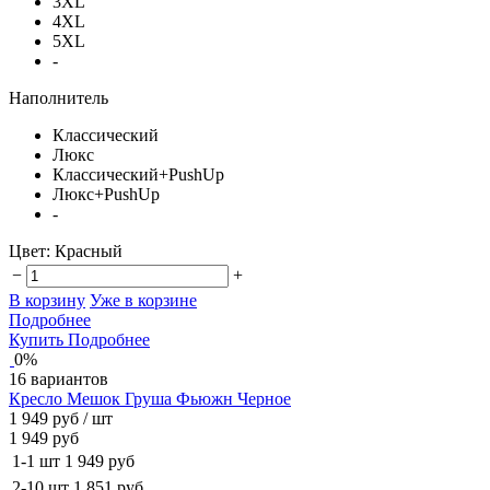
3XL
4XL
5XL
-
Наполнитель
Классический
Люкс
Классический+PushUp
Люкс+PushUp
-
Цвет:
Красный
−
+
В корзину
Уже в корзине
Подробнее
Купить
Подробнее
0%
16 вариантов
Кресло Мешок Груша Фьюжн Черное
1 949 руб
/ шт
1 949 руб
1-1 шт
1 949 руб
2-10 шт
1 851 руб