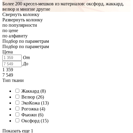
Более 200 кресел-мешков из материалов: оксфорд, жаккард,
велюр и многие другие
Свернуть колонку
Развернуть колонку
по популярности
по цене
по алфавиту
Подбор по параметрам
Подбор по параметрам
Цена
От
До
1 359
7 549
Тип ткани
Жаккард (
8
)
Велюр (
26
)
ЭкоКожа (
13
)
Рогожка (
4
)
Фьюжн (
6
)
Оксфорд (
15
)
Показать еще 1