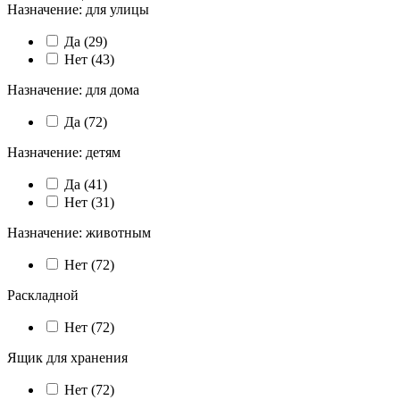
Назначение: для улицы
Да (
29
)
Нет (
43
)
Назначение: для дома
Да (
72
)
Назначение: детям
Да (
41
)
Нет (
31
)
Назначение: животным
Нет (
72
)
Раскладной
Нет (
72
)
Ящик для хранения
Нет (
72
)