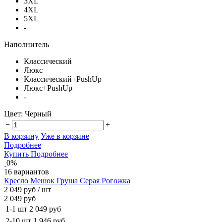
3XL
4XL
5XL
-
Наполнитель
Классический
Люкс
Классический+PushUp
Люкс+PushUp
-
Цвет:
Черный
−
+
В корзину
Уже в корзине
Подробнее
Купить
Подробнее
0%
16 вариантов
Кресло Мешок Груша Серая Рогожка
2 049 руб
/ шт
2 049 руб
1-1 шт
2 049 руб
2-10 шт
1 946 руб