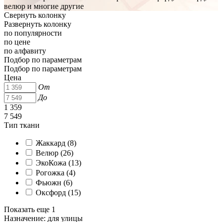
велюр и многие другие
Свернуть колонку
Развернуть колонку
по популярности
по цене
по алфавиту
Подбор по параметрам
Подбор по параметрам
Цена
От
До
1 359
7 549
Тип ткани
Жаккард (
8
)
Велюр (
26
)
ЭкоКожа (
13
)
Рогожка (
4
)
Фьюжн (
6
)
Оксфорд (
15
)
Показать еще 1
Назначение: для улицы