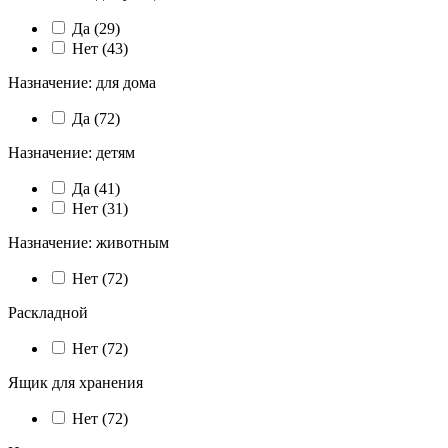
Да (
29
)
Нет (
43
)
Назначение: для дома
Да (
72
)
Назначение: детям
Да (
41
)
Нет (
31
)
Назначение: животным
Нет (
72
)
Раскладной
Нет (
72
)
Ящик для хранения
Нет (
72
)