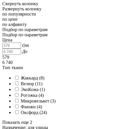
Свернуть колонку
Развернуть колонку
по популярности
по цене
по алфавиту
Подбор по параметрам
Подбор по параметрам
Цена
От
До
579
6 740
Тип ткани
Жаккард (
8
)
Велюр (
11
)
ЭкоКожа (
1
)
Рогожка (
4
)
Микровельвет (
3
)
Фьюжн (
4
)
Оксфорд (
24
)
Показать еще 2
Назначение: для улицы