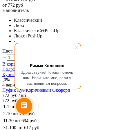
от 772 руб
Наполнитель
Классический
Люкс
Классический+PushUp
Люкс+PushUp
-
Цвет:
Розовый
−
+
В корзину
Уже в корзине
Римма Колесник
Подробнее
Здравствуйте! Готова помочь
Купить
Подробнее
вам. Напишите мне, если у
0%
вас появятся вопросы.
4 варианта
Пуфик Куб Коричневый Оксфорд
772 руб
/ шт
772 руб
1-1 шт
772 руб
2-10 шт
733 руб
11-30 шт
694 руб
31-100 шт
617 руб