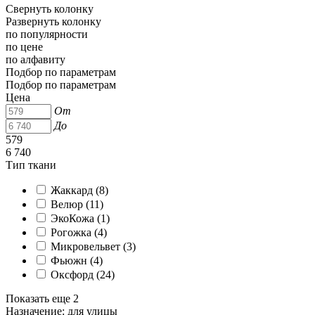
Свернуть колонку
Развернуть колонку
по популярности
по цене
по алфавиту
Подбор по параметрам
Подбор по параметрам
Цена
От
До
579
6 740
Тип ткани
Жаккард (
8
)
Велюр (
11
)
ЭкоКожа (
1
)
Рогожка (
4
)
Микровельвет (
3
)
Фьюжн (
4
)
Оксфорд (
24
)
Показать еще 2
Назначение: для улицы