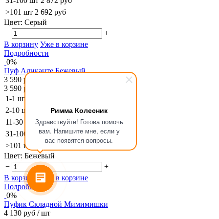
31-100 шт
2 872 руб
>101 шт
2 692 руб
Цвет:
Серый
−
+
В корзину
Уже в корзине
Подробности
0%
Пуф Аликанте Бежевый
3 590 руб
/ шт
3 590 руб
1-1 шт
3 590 руб
Римма Колесник
2-10 шт
3 410 руб
Здравствуйте! Готова помочь
11-30 шт
3 231 руб
вам. Напишите мне, если у
31-100 шт
2 872 руб
вас появятся вопросы.
>101 шт
2 692 руб
Цвет:
Бежевый
−
+
В корзину
Уже в корзине
Подробности
0%
Пуфик Складной Мимимишки
4 130 руб
/ шт