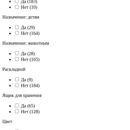
Да (
183
)
Нет (
10
)
Назначение: детям
Да (
29
)
Нет (
164
)
Назначение: животным
Да (
28
)
Нет (
165
)
Раскладной
Да (
9
)
Нет (
184
)
Ящик для хранения
Да (
65
)
Нет (
128
)
Цвет