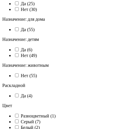
Да (
25
)
Нет (
30
)
Назначение: для дома
Да (
55
)
Назначение: детям
Да (
6
)
Нет (
49
)
Назначение: животным
Нет (
55
)
Раскладной
Да (
4
)
Цвет
Разноцветный (
1
)
Серый (
7
)
Белый (
2
)